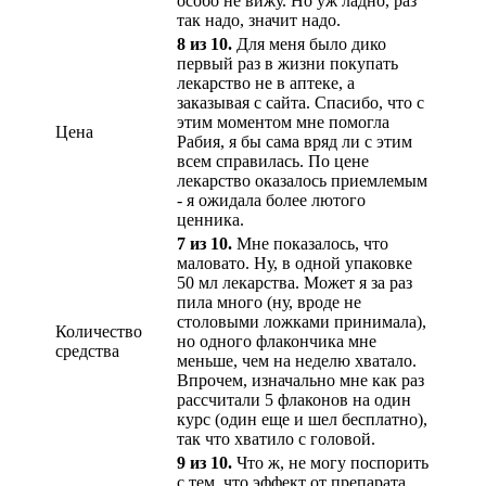
особо не вижу. Но уж ладно, раз
так надо, значит надо.
8 из 10.
Для меня было дико
первый раз в жизни покупать
лекарство не в аптеке, а
заказывая с сайта. Спасибо, что с
этим моментом мне помогла
Цена
Рабия, я бы сама вряд ли с этим
всем справилась. По цене
лекарство оказалось приемлемым
- я ожидала более лютого
ценника.
7 из 10.
Мне показалось, что
маловато. Ну, в одной упаковке
50 мл лекарства. Может я за раз
пила много (ну, вроде не
столовыми ложками принимала),
Количество
но одного флакончика мне
средства
меньше, чем на неделю хватало.
Впрочем, изначально мне как раз
рассчитали 5 флаконов на один
курс (один еще и шел бесплатно),
так что хватило с головой.
9 из 10.
Что ж, не могу поспорить
с тем, что эффект от препарата