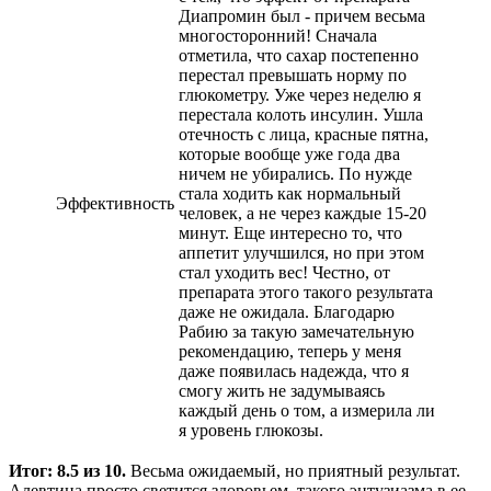
Диапромин был - причем весьма
многосторонний! Сначала
отметила, что сахар постепенно
перестал превышать норму по
глюкометру. Уже через неделю я
перестала колоть инсулин. Ушла
отечность с лица, красные пятна,
которые вообще уже года два
ничем не убирались. По нужде
стала ходить как нормальный
Эффективность
человек, а не через каждые 15-20
минут. Еще интересно то, что
аппетит улучшился, но при этом
стал уходить вес! Честно, от
препарата этого такого результата
даже не ожидала. Благодарю
Рабию за такую замечательную
рекомендацию, теперь у меня
даже появилась надежда, что я
смогу жить не задумываясь
каждый день о том, а измерила ли
я уровень глюкозы.
Итог: 8.5 из 10.
Весьма ожидаемый, но приятный результат.
Алевтина просто светится здоровьем, такого энтузиазма в ее