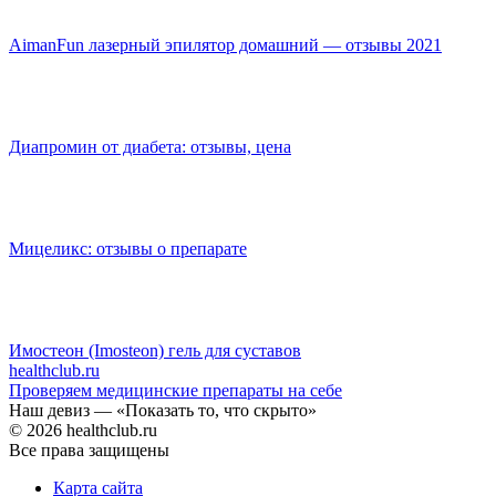
AimanFun лазерный эпилятор домашний — отзывы 2021
Диапромин от диабета: отзывы, цена
Мицеликс: отзывы о препарате
Имостеон (Imosteon) гель для суставов
health
club.ru
Проверяем медицинские препараты на себе
Наш девиз — «Показать то, что скрыто»
© 2026 healthclub.ru
Все права защищены
Карта сайта