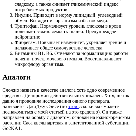
сладкому, а также снижает гликемический индекс
потребляемых продуктов.
Инулин. Приводит в норму липидный, углеводный
обмен. Выводит из организма избыток меди.
Триптофан. Нормализует уровень глюкозы в крови,
повышает заживляемость тканей. Предупреждает
нейропатию.
Фибрегам. Повышает иммунитет, укрепляет зрение и
налаживает общее самочувствие человека.
Витамины B1, B6. Отвечают за нормализацию работы
печени, почек, мочевого пузыря. Восстанавливают
микрофлору организма.
Аналоги
Сложно назвать в качестве аналога хоть одно современное
средство - Диапромин действительно уникален. Хотя, не так
давно я проводила исследования одного препарата,
называется ДжиДжу Сэйсе (по
этой
ссылке вы сможете
познакомиться с моей статьей на это средство). Он также
направлен на борьбу с диабетом, основан на южнокорейском
растении Саса квельпартская и запатентованной субстанции
Go2KA1.