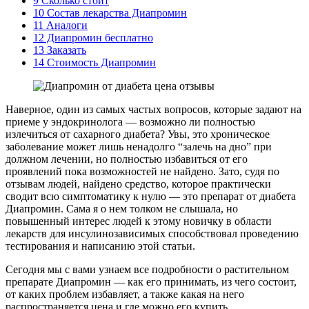
9
Сколько стоит
10
Состав лекарства Диапромин
11
Аналоги
12
Диапромин бесплатно
13
Заказать
14
Стоимость Диапромин
Наверное, один из самых частых вопросов, которые задают на
приеме у эндокринолога — возможно ли полностью
излечиться от сахарного диабета? Увы, это хроническое
заболевание может лишь ненадолго “залечь на дно” при
должном лечении, но полностью избавиться от его
проявлений пока возможностей не найдено. Зато, судя по
отзывам людей, найдено средство, которое практически
сводит всю симптоматику к нулю — это препарат от диабета
Диапромин. Сама я о нем толком не слышала, но
повышенный интерес людей к этому новичку в области
лекарств для инсулинозависимых способствовал проведению
тестирования и написанию этой статьи.
Сегодня мы с вами узнаем все подробности о растительном
препарате Диапромин — как его принимать, из чего состоит,
от каких проблем избавляет, а также какая на него
распространяется цена и где можно его купить.