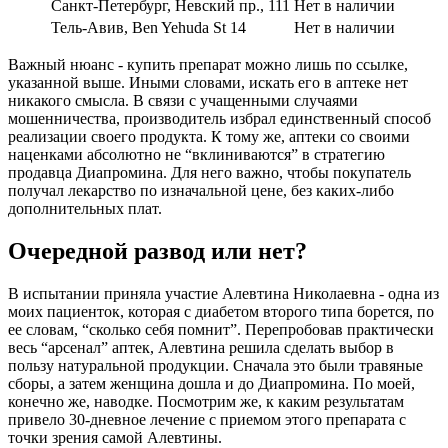
Санкт-Петербург, Невский пр., 111
Нет в наличии
Тель-Авив, Ben Yehuda St 14
Нет в наличии
Важный нюанс - купить препарат можно лишь по ссылке,
указанной выше. Иными словами, искать его в аптеке нет
никакого смысла. В связи с учащенными случаями
мошенничества, производитель избрал единственный способ
реализации своего продукта. К тому же, аптеки со своими
наценками абсолютно не “вклиниваются” в стратегию
продавца Диапромина. Для него важно, чтобы покупатель
получал лекарство по изначальной цене, без каких-либо
дополнительных плат.
Очередной развод или нет?
В испытании приняла участие Алевтина Николаевна - одна из
моих пациенток, которая с диабетом второго типа борется, по
ее словам, “сколько себя помнит”. Перепробовав практически
весь “арсенал” аптек, Алевтина решила сделать выбор в
пользу натуральной продукции. Сначала это были травяные
сборы, а затем женщина дошла и до Диапромина. По моей,
конечно же, наводке. Посмотрим же, к каким результатам
привело 30-дневное лечение с приемом этого препарата с
точки зрения самой Алевтины.