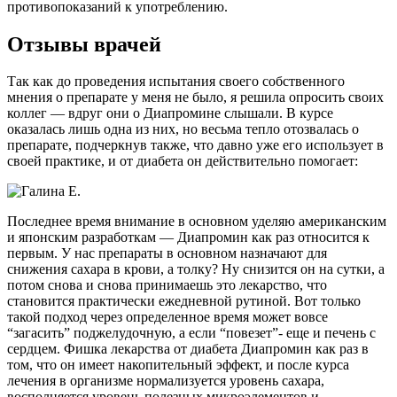
противопоказаний к употреблению.
Отзывы врачей
Так как до проведения испытания своего собственного
мнения о препарате у меня не было, я решила опросить своих
коллег — вдруг они о Диапромине слышали. В курсе
оказалась лишь одна из них, но весьма тепло отозвалась о
препарате, подчеркнув также, что давно уже его использует в
своей практике, и от диабета он действительно помогает:
Последнее время внимание в основном уделяю американским
и японским разработкам — Диапромин как раз относится к
первым. У нас препараты в основном назначают для
снижения сахара в крови, а толку? Ну снизится он на сутки, а
потом снова и снова принимаешь это лекарство, что
становится практически ежедневной рутиной. Вот только
такой подход через определенное время может вовсе
“загасить” поджелудочную, а если “повезет”- еще и печень с
сердцем. Фишка лекарства от диабета Диапромин как раз в
том, что он имеет накопительный эффект, и после курса
лечения в организме нормализуется уровень сахара,
восполняется уровень полезных микроэлементов и