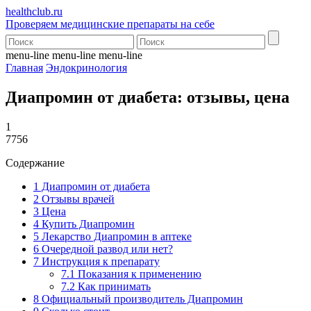
health
club.ru
Проверяем медицинские препараты на себе
menu-line
menu-line
menu-line
Главная
Эндокринология
Диапромин от диабета: отзывы, цена
1
7756
Содержание
1
Диапромин от диабета
2
Отзывы врачей
3
Цена
4
Купить Диапромин
5
Лекарство Диапромин в аптеке
6
Очередной развод или нет?
7
Инструкция к препарату
7.1
Показания к применению
7.2
Как принимать
8
Официальный производитель Диапромин