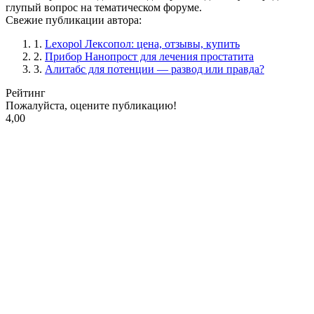
глупый вопрос на тематическом форуме.
Свежие публикации автора:
1.
Lexopol Лексопол: цена, отзывы, купить
2.
Прибор Нанопрост для лечения простатита
3.
Алитабс для потенции — развод или правда?
Рейтинг
Пожалуйста, оцените публикацию!
4,00