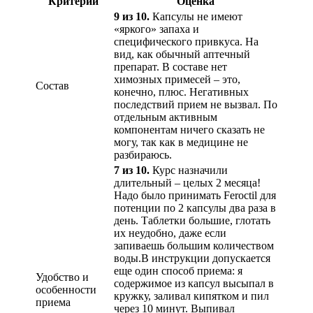
Критерий
Оценка
9 из 10.
Капсулы не имеют
«яркого» запаха и
специфического привкуса. На
вид, как обычный аптечный
препарат. В составе нет
химозных примесей – это,
Состав
конечно, плюс. Негативных
последствий прием не вызвал. По
отдельным активным
компонентам ничего сказать не
могу, так как в медицине не
разбираюсь.
7 из 10.
Курс назначили
длительный – целых 2 месяца!
Надо было принимать Feroctil для
потенции по 2 капсулы два раза в
день. Таблетки большие, глотать
их неудобно, даже если
запиваешь большим количеством
воды.В инструкции допускается
еще один способ приема: я
Удобство и
содержимое из капсул высыпал в
особенности
кружку, заливал кипятком и пил
приема
через 10 минут. Выпивал