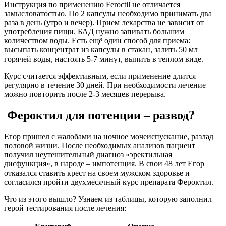
Инструкция по применению Feroctil не отличается
замысловатостью. По 2 капсулы необходимо принимать два
раза в день (утро и вечер). Прием лекарства не зависит от
употребления пищи. БАД нужно запивать большим
количеством воды. Есть ещё один способ для приема:
высыпать концентрат из капсулы в стакан, залить 50 мл
горячей воды, настоять 5-7 минут, выпить в теплом виде.
Курс считается эффективным, если применение длится
регулярно в течение 30 дней. При необходимости лечение
можно повторить после 2-3 месяцев перерыва.
Фероктил для потенции – развод?
Егор пришел с жалобами на ночное мочеиспускание, разлад
половой жизни. После необходимых анализов пациент
получил неутешительный диагноз «эректильная
дисфункция», в народе – импотенция. В свои 48 лет Егор
отказался ставить крест на своем мужском здоровье и
согласился пройти двухмесячный курс препарата Фероктил.
Что из этого вышло? Узнаем из таблицы, которую заполнил
герой тестирования после лечения: