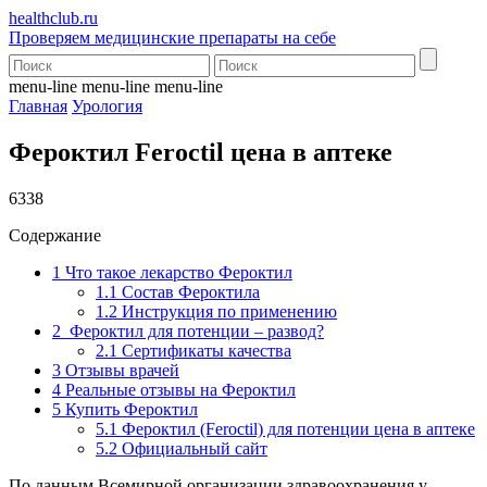
health
club.ru
Проверяем медицинские препараты на себе
menu-line
menu-line
menu-line
Главная
Урология
Фероктил Feroctil цена в аптеке
6338
Содержание
1
Что такое лекарство Фероктил
1.1
Состав Фероктила
1.2
Инструкция по применению
2
Фероктил для потенции – развод?
2.1
Сертификаты качества
3
Отзывы врачей
4
Реальные отзывы на Фероктил
5
Купить Фероктил
5.1
Фероктил (Feroctil) для потенции цена в аптеке
5.2
Официальный сайт
По данным Всемирной организации здравоохранения у