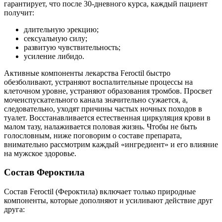
гарантирует, что после 30-дневного курса, каждый пациент
получит:
длительную эрекцию;
сексуальную силу;
развитую чувствительность;
усиление либидо.
Активные компоненты лекарства Feroctil быстро
обезболивают, устраняют воспалительные процессы на
клеточном уровне, устраняют образования тромбов. Просвет
мочеиспускательного канала значительно сужается, а,
следовательно, уходят причины частых ночных походов в
туалет. Восстанавливается естественная циркуляция крови в
малом тазу, налаживается половая жизнь. Чтобы не быть
голословным, ниже поговорим о составе препарата,
внимательно рассмотрим каждый «ингредиент» и его влияние
на мужское здоровье.
Состав Фероктила
Cостав Feroctil (Фероктила) включает только природные
компоненты, которые дополняют и усиливают действие друг
друга: